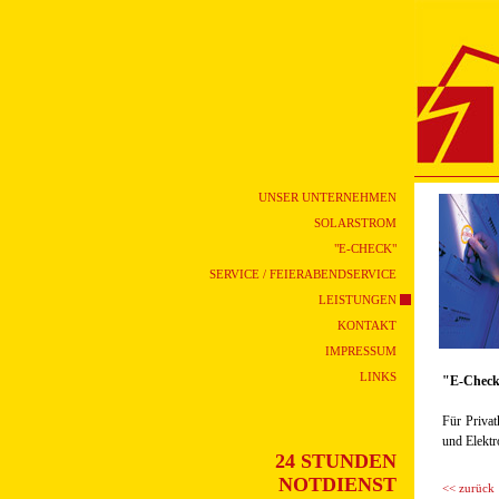
UNSER UNTERNEHMEN
SOLARSTROM
"E-CHECK"
SERVICE / FEIERABENDSERVICE
LEISTUNGEN
KONTAKT
IMPRESSUM
LINKS
"E-Check
Für Privat
und Elektr
24 STUNDEN
NOTDIENST
<< zurück