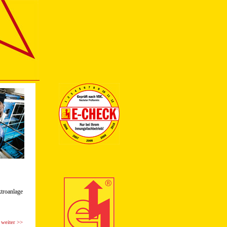
troanlage
weiter >>